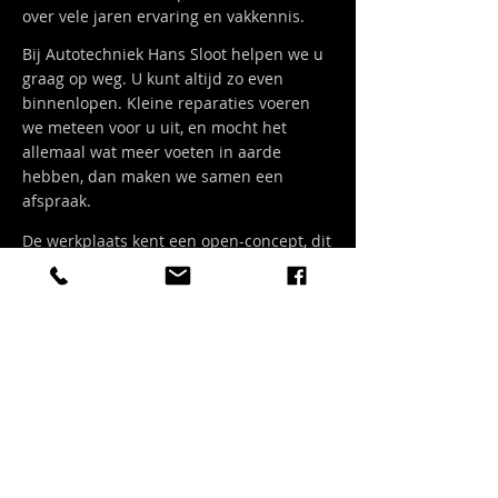
over vele jaren ervaring en vakkennis.
Bij Autotechniek Hans Sloot helpen we u
graag op weg. U kunt altijd zo even
binnenlopen. Kleine reparaties voeren
we meteen voor u uit, en mocht het
allemaal wat meer voeten in aarde
hebben, dan maken we samen een
afspraak.
De werkplaats kent een open-concept, dit
betekent dat de klant gedurende de
reparatie/onderhoud mee kan kijken met
de monteur die de werkzaamheden
verricht.